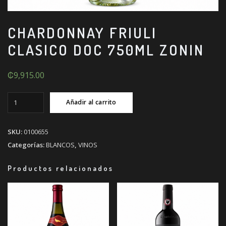
CHARDONNAY FRIULI
CLASICO DOC 750ML ZONIN
₡
9,915.00
CHARDONNAY
Añadir al carrito
FRIULI
CLASICO
DOC
SKU:
0100655
750ML
Categorías:
BLANCOS
,
VINOS
ZONIN
cantidad
Productos relacionados