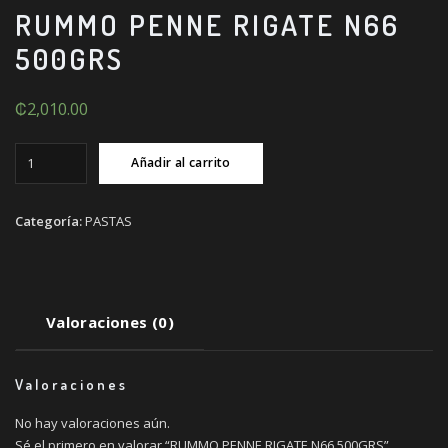
RUMMO PENNE RIGATE N66
500GRS
₡
2,010.00
RUMMO
Añadir al carrito
PENNE
RIGATE
N66
Categoría:
PASTAS
500GRS
cantidad
Valoraciones (0)
Valoraciones
No hay valoraciones aún.
Sé el primero en valorar “RUMMO PENNE RIGATE N66 500GRS”