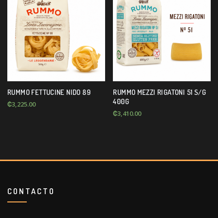
RUMMO FETTUCINE NIDO 89
RUMMO MEZZI RIGATONI 51 S/G
400G
₡
3,225.00
₡
3,410.00
CONTACTO